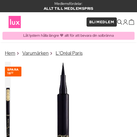
Medlemsfördelar:
ALLT TILL MEDLEMSPRIS
BLI MEDLEM
Låt lystern hålla längre 🤎 allt för att bevara din solbränna
×
Hem
Varumärken
L'Oréal Paris
PRODUKT I VARUKORGEN
Ofta köpt tillsammans med
SPARA
18
00