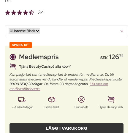
1 st
34
SPARA
18
00
Medlemspris
126
95
SEK
Tjäna BeautyCash på alla köp
Kampanjpriset samt medlemspriset är endast för medlemmar. Du blir
automatiskt medlem när du handlar till medlemspris. Medlemskapet kostar
99.00 SEK/30 dagar
. De första 30 dagar är
gratis
.
Läs mer om
medlemsfördelarna.
2-4 arbetsdagar
Gratis frakt
Fast rabatt
Tjäna BeautyCash
LÄGG I VARUKORG