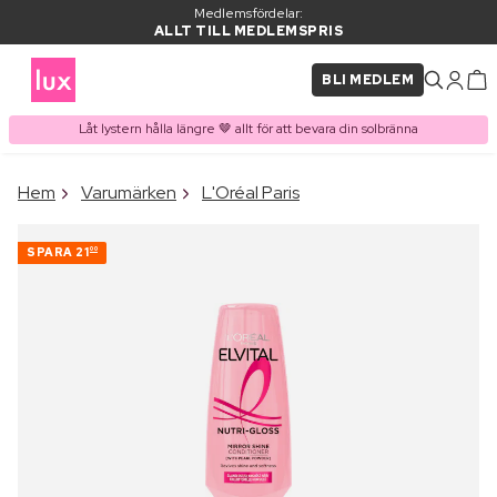
Medlemsfördelar:
ALLT TILL MEDLEMSPRIS
BLI MEDLEM
Låt lystern hålla längre 🤎 allt för att bevara din solbränna
×
Hem
Varumärken
L'Oréal Paris
PRODUKT I VARUKORGEN
Ofta köpt tillsammans med
SPARA
21
00