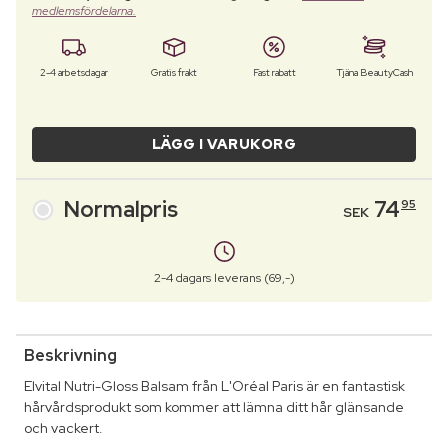
medlemsfördelarna.
2-4 arbetsdagar
Gratis frakt
Fast rabatt
Tjäna BeautyCash
LÄGG I VARUKORG
Normalpris
74
95
SEK
2-4 dagars leverans (69,-)
Beskrivning
Elvital Nutri-Gloss Balsam från L'Oréal Paris är en fantastisk
hårvårdsprodukt som kommer att lämna ditt hår glänsande
och vackert.