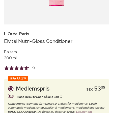
L'Oréal Paris
Elvital Nutri-Gloss Conditioner
Balsam
200 ml
9
SPARA
21
00
Medlemspris
53
95
SEK
Tjäna BeautyCash på alla köp
Kampanjpriset samt medlemspriset är endast för medlemmar. Du blir
automatiskt medlem när du handlar till medlemspris. Medlemskapet kostar
99.00 SEK/30 dagar
. De första 30 dagar är
gratis
.
Läs mer om