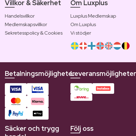
Villkor & Säkerhet
Om Luxplus
Handelsvillkor
Luxplus Medlemskap
Medlemskapsvillkor
Om Luxplus
Sekretesspolicy & Cookies
Vi stödjer
Betalningsmöjligheter
Leveransmöjlighete
Säcker och trygg
Följ oss