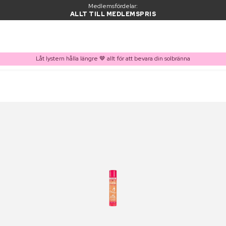
Medlemsfördelar:
ALLT TILL MEDLEMSPRIS
Låt lystern hålla längre 🤎 allt för att bevara din solbränna
PRODUKT I VARUKORGEN
Ofta köpt tillsammans med