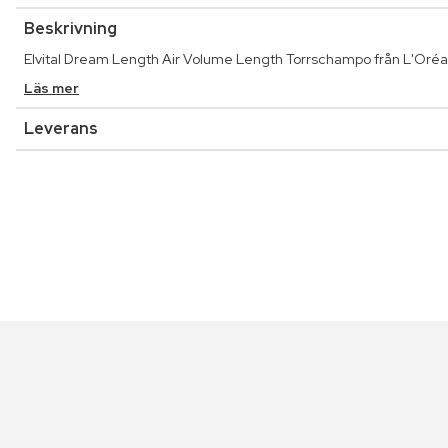
Beskrivning
Elvital Dream Length Air Volume Length Torrschampo från L'Oréal P
Läs mer
Leverans