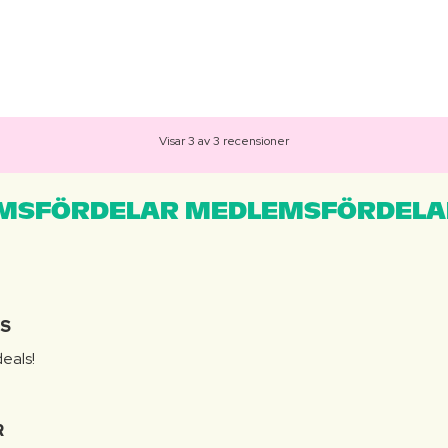
Visar 3 av 3 recensioner
MSFÖRDELAR MEDLEMSFÖRDELA
IS
eals!
R