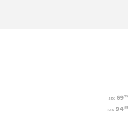
69
95
SEK
94
95
SEK