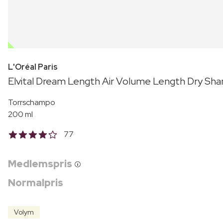
OUTLET
L'Oréal Paris
Elvital Dream Length Air Volume Length Dry S
Torrschampo
200 ml
77
Medlemspris
Normalpris
Volym