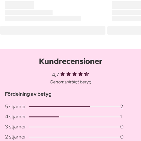
Kundrecensioner
4,7
Genomsnittligt betyg
Fördelning av betyg
5 stjärnor
2
4 stjärnor
1
3 stjärnor
0
2 stjärnor
0