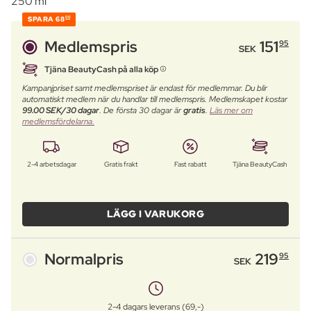
250 ml
SPARA
68
00
Medlemspris
151
95
SEK
Tjäna BeautyCash på alla köp
Kampanjpriset samt medlemspriset är endast för medlemmar. Du blir
automatiskt medlem när du handlar till medlemspris. Medlemskapet kostar
99.00 SEK/30 dagar
. De första 30 dagar är
gratis
.
Läs mer om
medlemsfördelarna.
2-4 arbetsdagar
Gratis frakt
Fast rabatt
Tjäna BeautyCash
LÄGG I VARUKORG
Normalpris
219
95
SEK
2-4 dagars leverans (69,-)