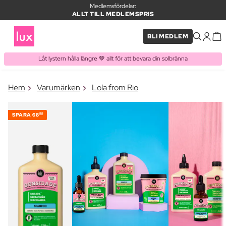
Medlemsfördelar:
ALLT TILL MEDLEMSPRIS
BLI MEDLEM
Låt lystern hålla längre 🤎 allt för att bevara din solbränna
×
Hem
Varumärken
Lola from Rio
PRODUKT I VARUKORGEN
Ofta köpt tillsammans med
SPARA
68
00