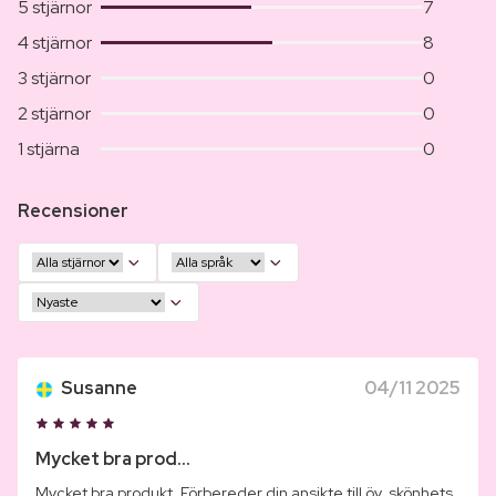
5 stjärnor
7
4 stjärnor
8
3 stjärnor
0
2 stjärnor
0
1 stjärna
0
Recensioner
Susanne
04/11 2025
Mycket bra prod...
Mycket bra produkt. Förbereder din ansikte till öv. skönhets