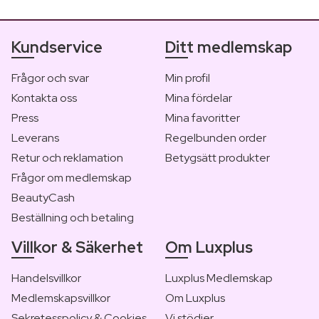
Kundservice
Ditt medlemskap
Frågor och svar
Min profil
Kontakta oss
Mina fördelar
Press
Mina favoritter
Leverans
Regelbunden order
Retur och reklamation
Betygsätt produkter
Frågor om medlemskap
BeautyCash
Beställning och betaling
Villkor & Säkerhet
Om Luxplus
Handelsvillkor
Luxplus Medlemskap
Medlemskapsvillkor
Om Luxplus
Sekretesspolicy & Cookies
Vi stödjer