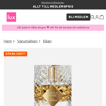
Medlemsfördelar:
ALLT TILL MEDLEMSPRIS
BLI MEDLEM
Låt lystern hålla längre 🤎 allt för att bevara din solbränna
×
Hem
Varumärken
Kilian
PRODUKT I VARUKORGEN
Ofta köpt tillsammans med
SPARA
1289
99