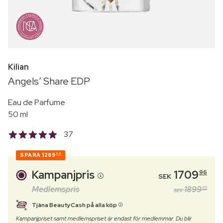
Kilian
Angels’ Share EDP
Eau de Parfume
50 ml
37
SPARA
1289
99
Kampanjpris
1709
96
SEK
Medlemspris
1899
95
SEK
Tjäna BeautyCash på alla köp
Kampanjpriset samt medlemspriset är endast för medlemmar. Du blir