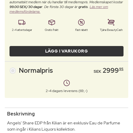
automatiskt medlem när du handlar till medlemspris. Medlemskapet kostar
99.00 SEK/30 dagar
. De första 30 dagar är
gratis
.
Läs mer om
medlemsfördelarna.
2-4 arbetsdagar
Gratis frakt
Fast rabatt
Tjäna BeautyCash
LÄGG I VARUKORG
Normalpris
2999
95
SEK
2-4 dagars leverans (69,-)
Beskrivning
Angels' Share EDP från Kilian är en exklusiv Eau de Parfume
som ingår i Kilians Liquors kollektion.