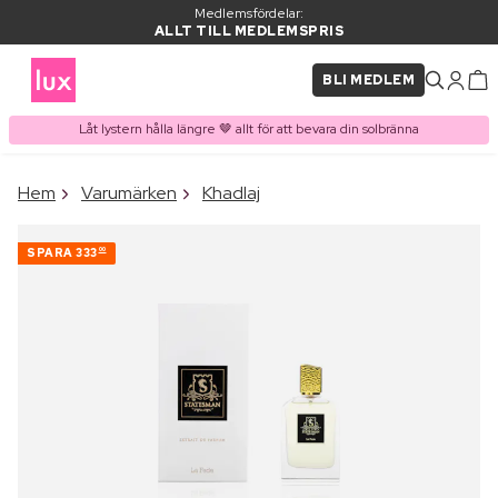
Medlemsfördelar:
ALLT TILL MEDLEMSPRIS
BLI MEDLEM
Låt lystern hålla längre 🤎 allt för att bevara din solbränna
×
Hem
Varumärken
Khadlaj
PRODUKT I VARUKORGEN
Ofta köpt tillsammans med
SPARA
333
00