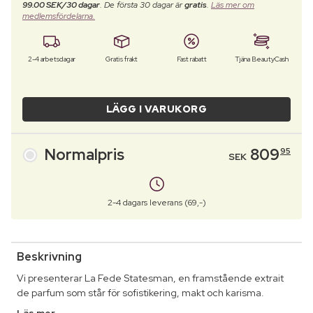
99.00 SEK/30 dagar
. De första 30 dagar är
gratis
.
Läs mer om
medlemsfördelarna.
2-4 arbetsdagar
Gratis frakt
Fast rabatt
Tjäna BeautyCash
LÄGG I VARUKORG
Normalpris
809
95
SEK
2-4 dagars leverans (69,-)
Beskrivning
Vi presenterar La Fede Statesman, en framstående extrait
de parfum som står för sofistikering, makt och karisma.