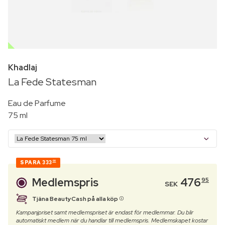
OUTLET
Khadlaj
La Fede Statesman
Eau de Parfume
75 ml
SPARA
333
00
Medlemspris
476
95
SEK
Tjäna BeautyCash på alla köp
Kampanjpriset samt medlemspriset är endast för medlemmar. Du blir
automatiskt medlem när du handlar till medlemspris. Medlemskapet kostar