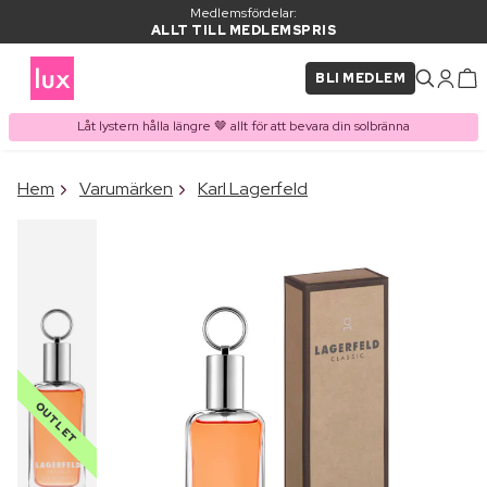
Medlemsfördelar:
ALLT TILL MEDLEMSPRIS
BLI MEDLEM
Låt lystern hålla längre 🤎 allt för att bevara din solbränna
×
Hem
Varumärken
Karl Lagerfeld
PRODUKT I VARUKORGEN
Ofta köpt tillsammans med
OUTLET