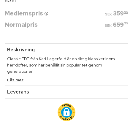
50 ml
Medlemspris
359
95
SEK
Normalpris
659
95
SEK
Beskrivning
Classic EDT från Karl Lagerfeld är en riktig klassiker inom
herrdofter, som har behållit sin popularitet genom
generationer.
Läs mer
Leverans