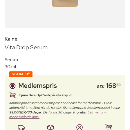
Kaine
Vita Drop Serum
Serum
30 ml
SPARA
81
00
Medlemspris
168
95
SEK
Tjäna BeautyCash på alla köp
Kampanjpriset samt medlemspriset är endast för medlemmar. Du blir
automatiskt medlem när du handlar till medlemspris. Medlemskapet kostar
99.00 SEK/30 dagar
. De första 30 dagar är
gratis
.
Läs mer om
medlemsfördelarna.