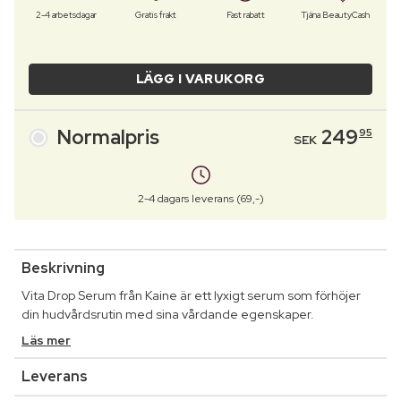
2-4 arbetsdagar
Gratis frakt
Fast rabatt
Tjäna BeautyCash
LÄGG I VARUKORG
Normalpris
249
95
SEK
2-4 dagars leverans (69,-)
Beskrivning
Vita Drop Serum från Kaine är ett lyxigt serum som förhöjer
din hudvårdsrutin med sina vårdande egenskaper.
Läs mer
Leverans