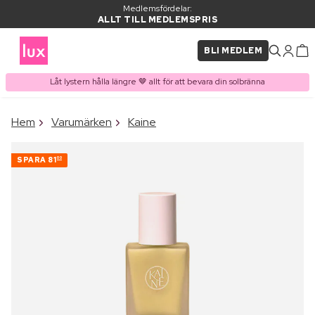
Medlemsfördelar:
ALLT TILL MEDLEMSPRIS
BLI MEDLEM
Låt lystern hålla längre 🤎 allt för att bevara din solbränna
×
Hem
Varumärken
Kaine
PRODUKT I VARUKORGEN
Ofta köpt tillsammans med
SPARA
81
00