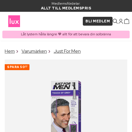
Medlemsfördelar:
ALLT TILL MEDLEMSPRIS
BLI MEDLEM
Låt lystern hålla längre 🤎 allt för att bevara din solbränna
×
Hem
Varumärken
Just For Men
PRODUKT I VARUKORGEN
Ofta köpt tillsammans med
SPARA
50
24