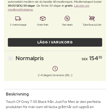
automatiskt medlem när du handlar till medlemspris. Medlemskapet kostar
99.00 SEK/30 dagar
. De första 30 dagar är
gratis
.
Läs mer om
medlemsfördelarna.
2-4 arbetsdagar
Gratis frakt
Fast rabatt
Tjäna BeautyCash
LÄGG I VARUKORG
Normalpris
154
95
SEK
2-4 dagars leverans (69,-)
Beskrivning
Touch Of Grey T-55 Black från Just For Men är den perfekta
produkten för män som vill täcka grått hår och uppnå en