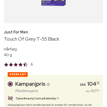
Just For Men
Touch Of Grey T-55 Black
Hårfärg
40 g
6
SPARA
50
24
Kampanjpris
104
71
SEK
Medlemspris
107
95
SEK
Tjäna BeautyCash på alla köp
Kampanjpriset samt medlemspriset är endast för medlemmar. Du blir