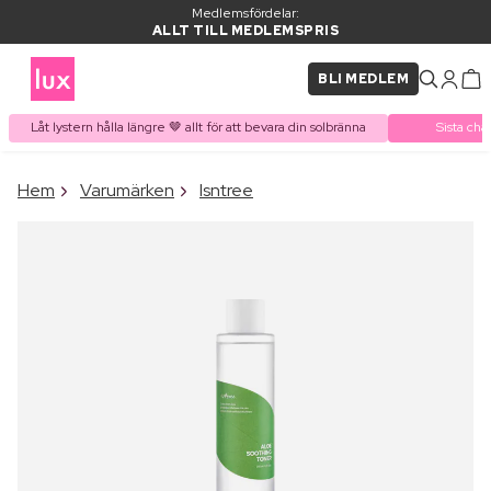
Medlemsfördelar:
ALLT TILL MEDLEMSPRIS
BLI MEDLEM
Låt lystern hålla längre 🤎 allt för att bevara din solbränna
Sista cha
×
Hem
Varumärken
Isntree
PRODUKT I VARUKORGEN
Ofta köpt tillsammans med