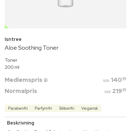
OUTLET
Isntree
Aloe Soothing Toner
Toner
200 ml
Medlemspris
140
95
SEK
Normalpris
219
95
SEK
Parabenfri
Parfymfri
Silikonfri
Vegansk
Beskrivning