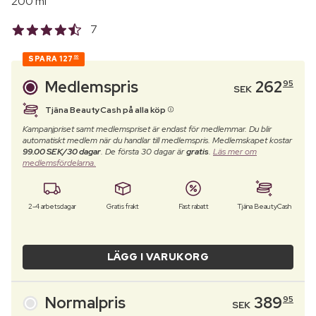
200 ml
7
SPARA
127
00
Medlemspris
262
95
SEK
Tjäna BeautyCash på alla köp
Kampanjpriset samt medlemspriset är endast för medlemmar. Du blir
automatiskt medlem när du handlar till medlemspris. Medlemskapet kostar
99.00 SEK/30 dagar
. De första 30 dagar är
gratis
.
Läs mer om
medlemsfördelarna.
2-4 arbetsdagar
Gratis frakt
Fast rabatt
Tjäna BeautyCash
LÄGG I VARUKORG
Normalpris
389
95
SEK