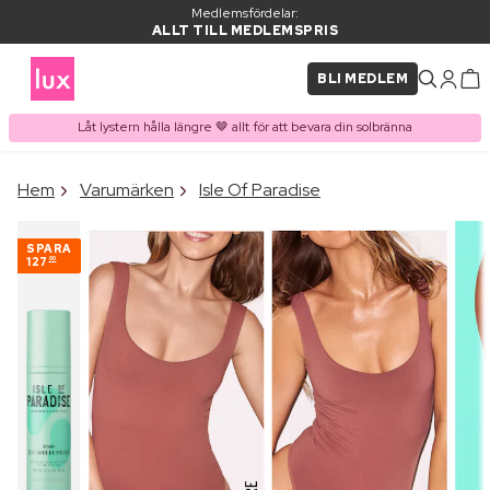
Medlemsfördelar:
ALLT TILL MEDLEMSPRIS
BLI MEDLEM
Låt lystern hålla längre 🤎 allt för att bevara din solbränna
×
Hem
Varumärken
Isle Of Paradise
PRODUKT I VARUKORGEN
Ofta köpt tillsammans med
SPARA
127
00