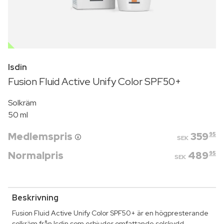
OUTLET
Isdin
Fusion Fluid Active Unify Color SPF50+
Solkräm
50 ml
Medlemspris
359
95
SEK
Normalpris
489
95
SEK
Beskrivning
Fusion Fluid Active Unify Color SPF50+ är en högpresterande
solkräm från Isdin som erbjuder omfattande solskydd