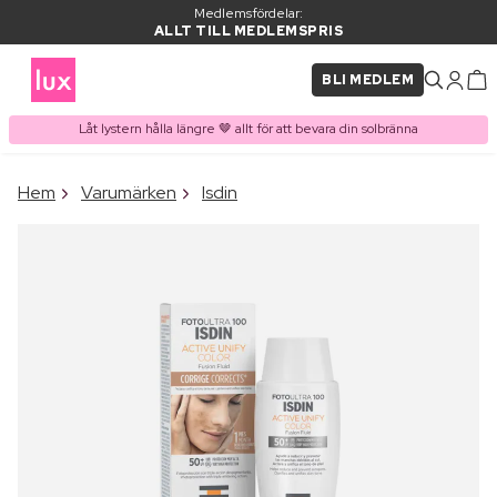
Medlemsfördelar:
ALLT TILL MEDLEMSPRIS
BLI MEDLEM
Låt lystern hålla längre 🤎 allt för att bevara din solbränna
×
Hem
Varumärken
Isdin
PRODUKT I VARUKORGEN
Ofta köpt tillsammans med