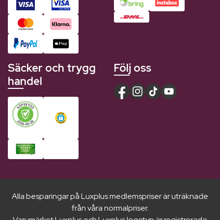
Säcker och trygg
Följ oss
handel
Alla besparingar på Luxplus medlemspriser är uträknade
från våra normalpriser.
Varumärket Luxplus och Luxplus logotyp är registrerade