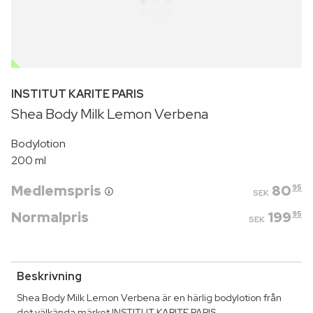
OUTLET
INSTITUT KARITE PARIS
Shea Body Milk Lemon Verbena
Bodylotion
200 ml
Medlemspris
80
95
SEK
Normalpris
199
95
SEK
Beskrivning
Shea Body Milk Lemon Verbena är en härlig bodylotion från
det välkända märket INSTITUT KARITE PARIS.