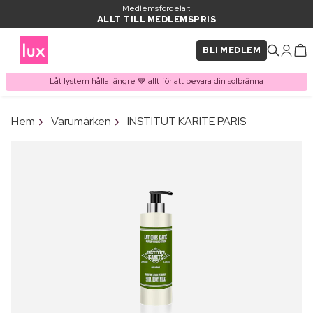
Medlemsfördelar:
ALLT TILL MEDLEMSPRIS
BLI MEDLEM
Låt lystern hålla längre 🤎 allt för att bevara din solbränna
×
Hem
Varumärken
INSTITUT KARITE PARIS
PRODUKT I VARUKORGEN
Ofta köpt tillsammans med