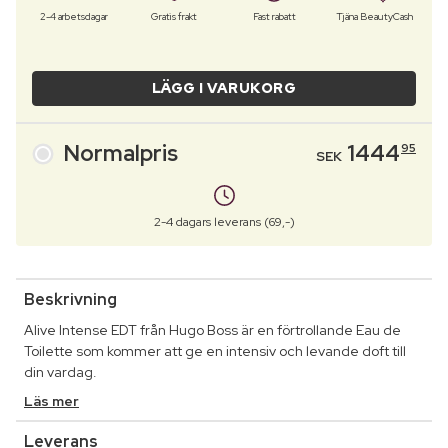
2-4 arbetsdagar
Gratis frakt
Fast rabatt
Tjäna BeautyCash
LÄGG I VARUKORG
Normalpris
1444
95
SEK
2-4 dagars leverans (69,-)
Beskrivning
Alive Intense EDT från Hugo Boss är en förtrollande Eau de
Toilette som kommer att ge en intensiv och levande doft till
din vardag.
Läs mer
Leverans