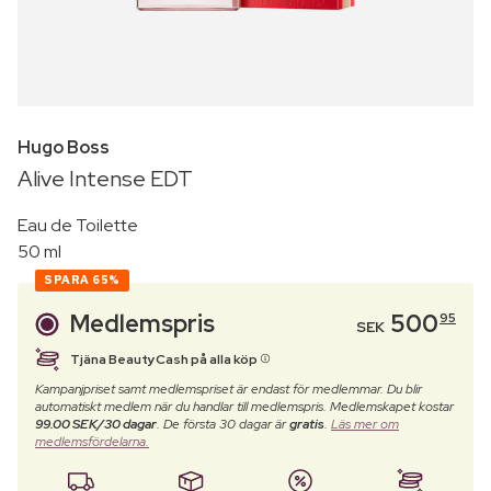
Hugo Boss
Alive Intense EDT
Eau de Toilette
50 ml
SPARA
65%
Medlemspris
500
95
SEK
Tjäna BeautyCash på alla köp
Kampanjpriset samt medlemspriset är endast för medlemmar. Du blir
automatiskt medlem när du handlar till medlemspris. Medlemskapet kostar
99.00 SEK/30 dagar
. De första 30 dagar är
gratis
.
Läs mer om
medlemsfördelarna.