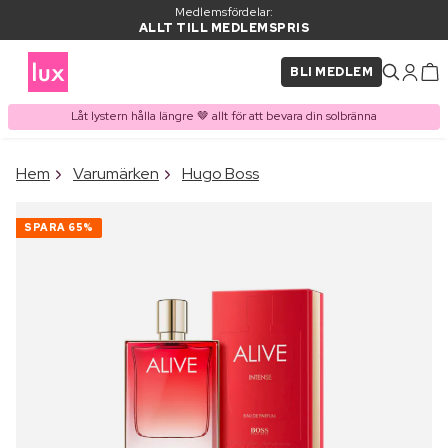
Medlemsfördelar:
ALLT TILL MEDLEMSPRIS
BLI MEDLEM
Låt lystern hålla längre 🤎 allt för att bevara din solbränna
×
Hem
Varumärken
Hugo Boss
PRODUKT I VARUKORGEN
Ofta köpt tillsammans med
SPARA
65%