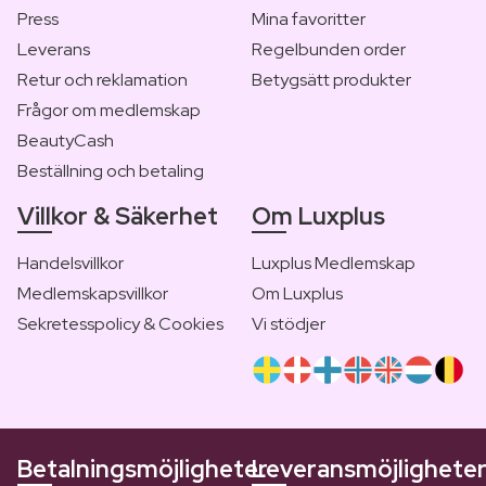
Press
Mina favoritter
Leverans
Regelbunden order
Retur och reklamation
Betygsätt produkter
Frågor om medlemskap
BeautyCash
Beställning och betaling
Villkor & Säkerhet
Om Luxplus
Handelsvillkor
Luxplus Medlemskap
Medlemskapsvillkor
Om Luxplus
Sekretesspolicy & Cookies
Vi stödjer
Betalningsmöjligheter
Leveransmöjlighete