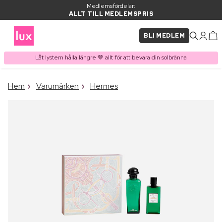
Medlemsfördelar:
ALLT TILL MEDLEMSPRIS
BLI MEDLEM
Låt lystern hålla längre 🤎 allt för att bevara din solbränna
×
Hem
Varumärken
Hermes
PRODUKT I VARUKORGEN
Ofta köpt tillsammans med