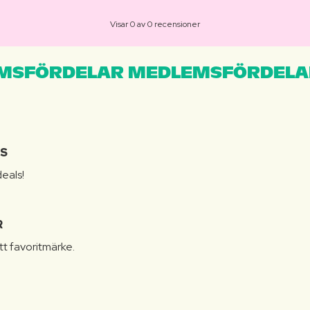
Visar 0 av 0 recensioner
MSFÖRDELAR MEDLEMSFÖRDELA
IS
eals!
R
itt favoritmärke.