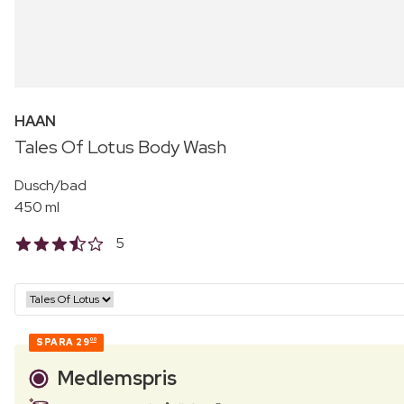
HAAN
Tales Of Lotus Body Wash
Dusch/bad
450 ml
5
SPARA
29
00
Medlemspris