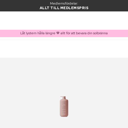
Medlemsfördelar:
ALLT TILL MEDLEMSPRIS
Låt lystern hålla längre 🤎 allt för att bevara din solbränna
PRODUKT I VARUKORGEN
Ofta köpt tillsammans med