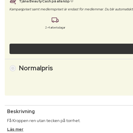
Tjäna BeautyCash på alla köp
Kampanjpriset samt medlemspriset är endast för medlemmar. Du blir automatisk
2-4 arbetsdagar
Normalpris
Beskrivning
Få Kroppen ren utan tecken på torrhet.
Läs mer