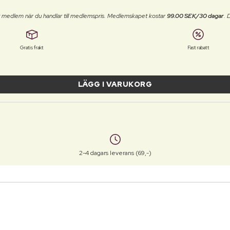
t medlem när du handlar till medlemspris. Medlemskapet kostar
99.00 SEK/30 dagar
. 
Gratis frakt
Fast rabatt
LÄGG I VARUKORG
2-4 dagars leverans (69,-)