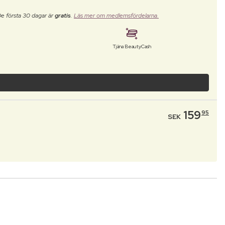
De första 30 dagar är
gratis
.
Läs mer om medlemsfördelarna.
Tjäna BeautyCash
159
95
SEK