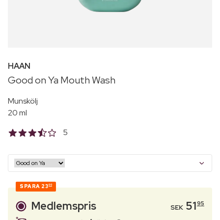
HAAN
Good on Ya Mouth Wash
Munskölj
20 ml
5
SPARA
23
00
Medlemspris
51
95
SEK