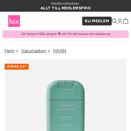
Medlemsfördelar:
ALLT TILL MEDLEMSPRIS
BLI MEDLEM
Låt lystern hålla längre 🤎 allt för att bevara din solbränna
×
Hem
Varumärken
HAAN
PRODUKT I VARUKORGEN
Ofta köpt tillsammans med
SPARA
23
00