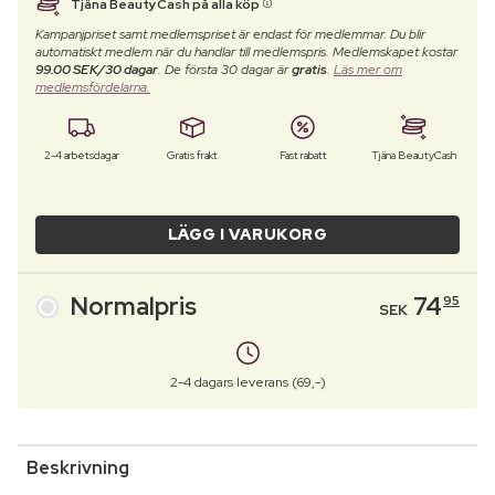
Tjäna BeautyCash på alla köp
Kampanjpriset samt medlemspriset är endast för medlemmar. Du blir
automatiskt medlem när du handlar till medlemspris. Medlemskapet kostar
99.00 SEK/30 dagar
. De första 30 dagar är
gratis
.
Läs mer om
medlemsfördelarna.
2-4 arbetsdagar
Gratis frakt
Fast rabatt
Tjäna BeautyCash
LÄGG I VARUKORG
Normalpris
74
95
SEK
2-4 dagars leverans (69,-)
Beskrivning