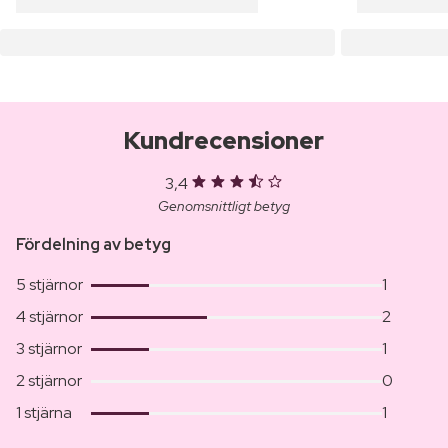
Kundrecensioner
3,4
Genomsnittligt betyg
Fördelning av betyg
5 stjärnor
1
4 stjärnor
2
3 stjärnor
1
2 stjärnor
0
1 stjärna
1