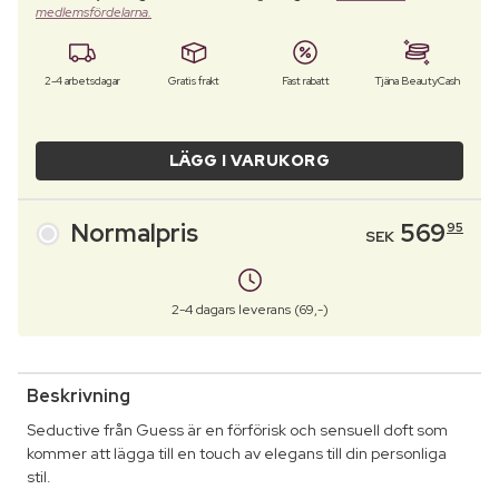
medlemsfördelarna.
2-4 arbetsdagar
Gratis frakt
Fast rabatt
Tjäna BeautyCash
LÄGG I VARUKORG
Normalpris
569
95
SEK
2-4 dagars leverans (69,-)
Beskrivning
Seductive från Guess är en förförisk och sensuell doft som
kommer att lägga till en touch av elegans till din personliga
stil.