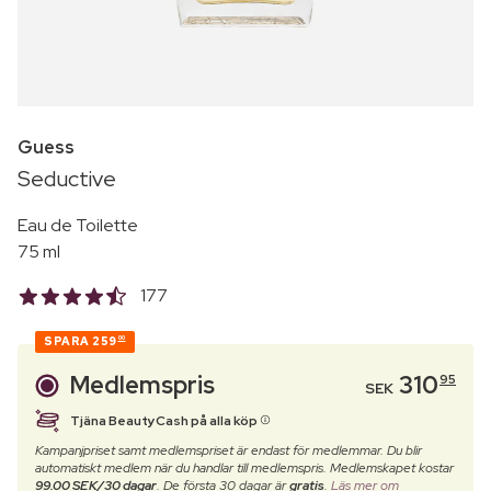
Guess
Seductive
Eau de Toilette
75 ml
177
SPARA
259
00
Medlemspris
310
95
SEK
Tjäna BeautyCash på alla köp
Kampanjpriset samt medlemspriset är endast för medlemmar. Du blir
automatiskt medlem när du handlar till medlemspris. Medlemskapet kostar
99.00 SEK/30 dagar
. De första 30 dagar är
gratis
.
Läs mer om