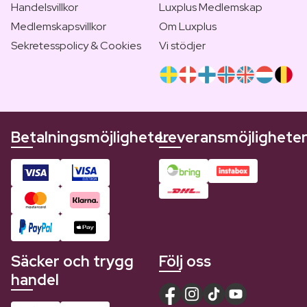
Handelsvillkor
Luxplus Medlemskap
Medlemskapsvillkor
Om Luxplus
Sekretesspolicy & Cookies
Vi stödjer
Betalningsmöjligheter
Leveransmöjlighete
Säcker och trygg
Följ oss
handel