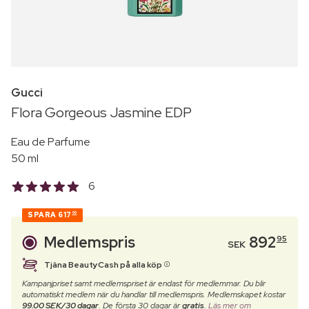
Gucci
Flora Gorgeous Jasmine EDP
Eau de Parfume
50 ml
6
SPARA
617
00
Medlemspris
892
95
SEK
Tjäna BeautyCash på alla köp
Kampanjpriset samt medlemspriset är endast för medlemmar. Du blir
automatiskt medlem när du handlar till medlemspris. Medlemskapet kostar
99.00 SEK/30 dagar
. De första 30 dagar är
gratis
.
Läs mer om