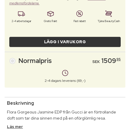
medlemsfördelarna.
2-4 arbetsdagar
Gratis frakt
Fast rabatt
Tjäna BeautyCash
LÄGG I VARUKORG
Normalpris
1509
95
SEK
2-4 dagars leverans (69,-)
Beskrivning
Flora Gorgeous Jasmine EDP från Gucci är en förtrollande
doft som tar dina sinnen med på en oförglömlig resa.
Läs mer