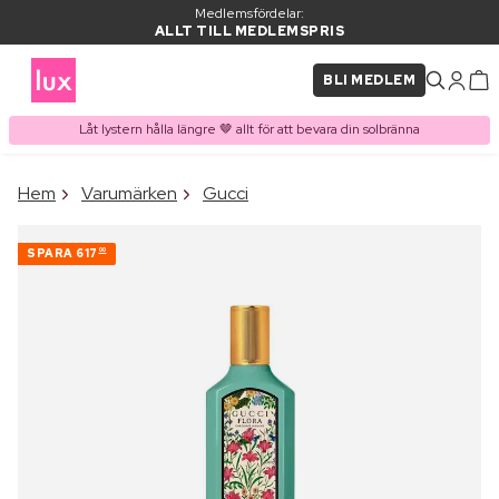
Medlemsfördelar:
ALLT TILL MEDLEMSPRIS
BLI MEDLEM
Låt lystern hålla längre 🤎 allt för att bevara din solbränna
×
Hem
Varumärken
Gucci
PRODUKT I VARUKORGEN
Ofta köpt tillsammans med
SPARA
617
00