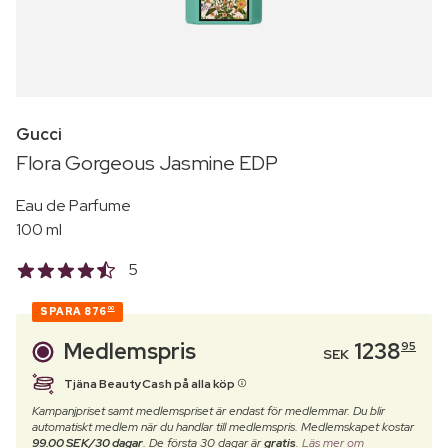
Gucci
Flora Gorgeous Jasmine EDP
Eau de Parfume
100 ml
5
SPARA
876
00
Medlemspris
1238
95
SEK
Tjäna BeautyCash på alla köp
Kampanjpriset samt medlemspriset är endast för medlemmar. Du blir
automatiskt medlem när du handlar till medlemspris. Medlemskapet kostar
99.00 SEK/30 dagar
. De första 30 dagar är
gratis
.
Läs mer om