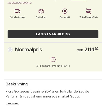
medlemsfördelarna.
2-4 arbetsdagar
Gratis frakt
Fast rabatt
Tjäna BeautyCash
LÄGG I VARUKORG
Normalpris
2114
95
SEK
2-4 dagars leverans (69,-)
Beskrivning
Flora Gorgeous Jasmine EDP är en förtrollande Eau de
Parfum från det välrenommerade märket Gucci.
Läs mer