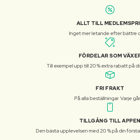
ALLT TILL MEDLEMSPR
Inget mer letande efter bättre d
FÖRDELAR SOM VÄXE
Till exempel upp till 20 % extra rabatt på d
FRI FRAKT
På alla beställningar. Varje gå
TILLGÅNG TILL APPE
Den bästa upplevelsen med 20 % på din första 