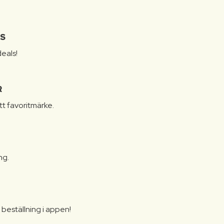
IS
eals!
R
itt favoritmärke.
ng.
N
beställning i appen!