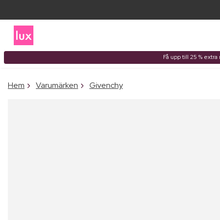
Få upp till 25 % extr
Hem
Varumärken
Givenchy