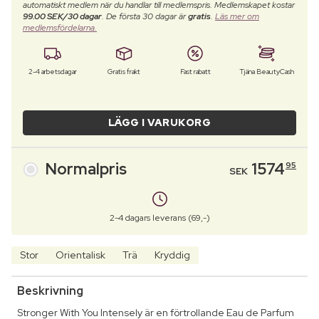
automatiskt medlem när du handlar till medlemspris. Medlemskapet kostar
99.00 SEK/30 dagar
. De första 30 dagar är
gratis
.
Läs mer om
medlemsfördelarna.
2-4 arbetsdagar
Gratis frakt
Fast rabatt
Tjäna BeautyCash
LÄGG I VARUKORG
Normalpris
1574
95
SEK
2-4 dagars leverans (69,-)
Stor
Orientalisk
Trä
Kryddig
Beskrivning
Stronger With You Intensely är en förtrollande Eau de Parfum