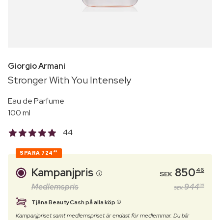
Giorgio Armani
Stronger With You Intensely
Eau de Parfume
100 ml
44
SPARA
724
49
Kampanjpris
850
46
SEK
Medlemspris
944
95
SEK
Tjäna BeautyCash på alla köp
Kampanjpriset samt medlemspriset är endast för medlemmar. Du blir