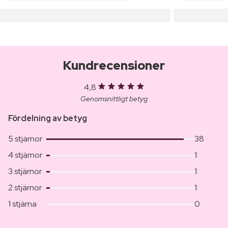
Kundrecensioner
4,8
Genomsnittligt betyg
Fördelning av betyg
5 stjärnor
38
4 stjärnor
1
3 stjärnor
1
2 stjärnor
1
1 stjärna
0