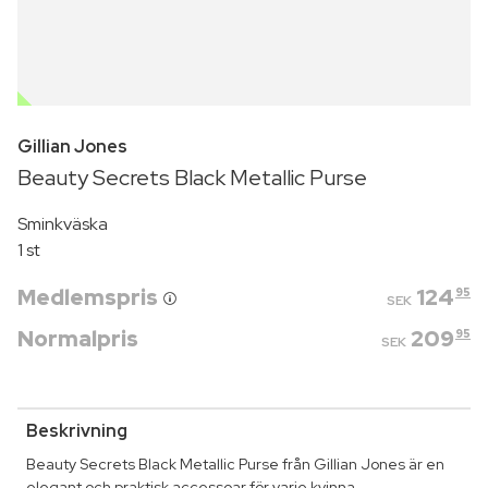
OUTLET
Gillian Jones
Beauty Secrets Black Metallic Purse
Sminkväska
1 st
Medlemspris
124
95
SEK
Normalpris
209
95
SEK
Beskrivning
Beauty Secrets Black Metallic Purse från Gillian Jones är en
elegant och praktisk accessoar för varje kvinna.