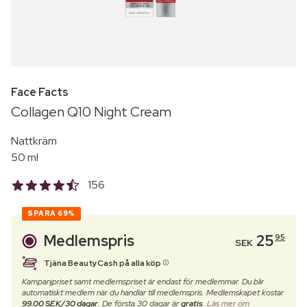
Face Facts
Collagen Q10 Night Cream
Nattkräm
50 ml
156
SPARA
69%
Medlemspris
25
95
SEK
Tjäna BeautyCash på alla köp
Kampanjpriset samt medlemspriset är endast för medlemmar. Du blir
automatiskt medlem när du handlar till medlemspris. Medlemskapet kostar
99.00 SEK/30 dagar
. De första 30 dagar är
gratis
.
Läs mer om