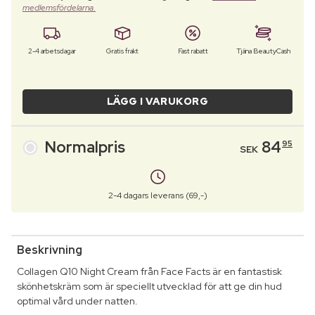
medlemsfördelarna.
2-4 arbetsdagar
Gratis frakt
Fast rabatt
Tjäna BeautyCash
LÄGG I VARUKORG
Normalpris
84
95
SEK
2-4 dagars leverans (69,-)
Beskrivning
Collagen Q10 Night Cream från Face Facts är en fantastisk
skönhetskräm som är speciellt utvecklad för att ge din hud
optimal vård under natten.