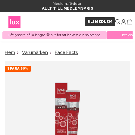
Medlemsfördelar:
ALLT TILL MEDLEMSPRIS
BLI MEDLEM
Låt lystern hålla längre 🤎 allt för att bevara din solbränna
Sista cha
×
Hem
Varumärken
Face Facts
PRODUKT I VARUKORGEN
Ofta köpt tillsammans med
SPARA
69%