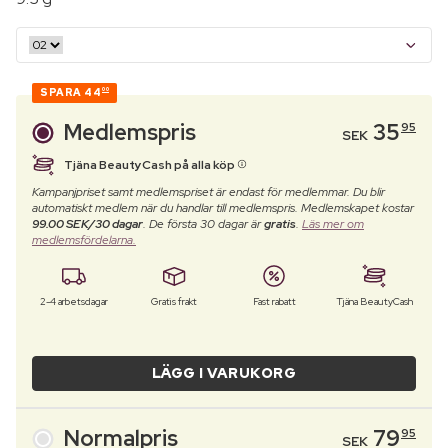
SPARA
44
00
Medlemspris
35
95
SEK
Tjäna BeautyCash på alla köp
Kampanjpriset samt medlemspriset är endast för medlemmar. Du blir
automatiskt medlem när du handlar till medlemspris. Medlemskapet kostar
99.00 SEK/30 dagar
. De första 30 dagar är
gratis
.
Läs mer om
medlemsfördelarna.
2-4 arbetsdagar
Gratis frakt
Fast rabatt
Tjäna BeautyCash
LÄGG I VARUKORG
Normalpris
79
95
SEK