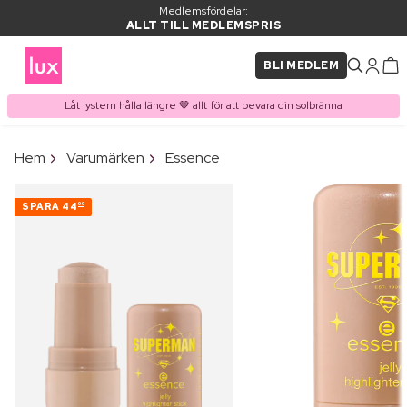
Medlemsfördelar:
ALLT TILL MEDLEMSPRIS
BLI MEDLEM
Låt lystern hålla längre 🤎 allt för att bevara din solbränna
×
Hem
Varumärken
Essence
PRODUKT I VARUKORGEN
Ofta köpt tillsammans med
SPARA
44
00