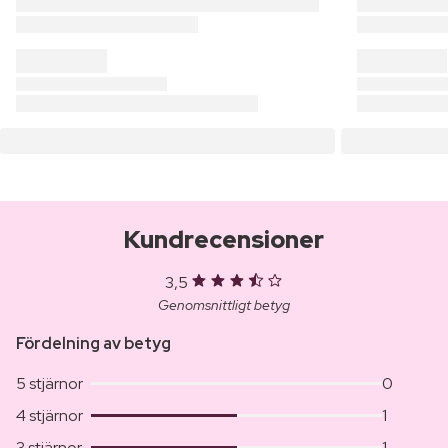
Kundrecensioner
3,5
Genomsnittligt betyg
Fördelning av betyg
5 stjärnor
0
4 stjärnor
1
3 stjärnor
1