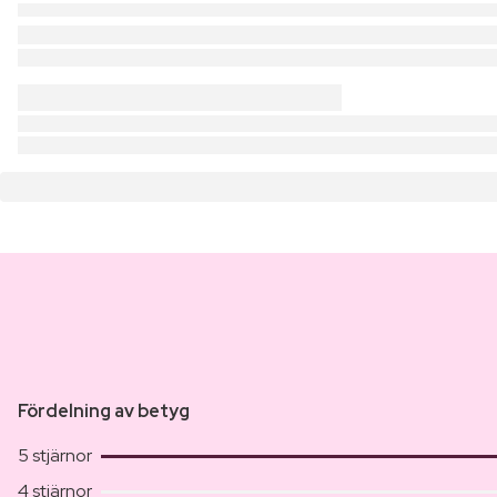
Fördelning av betyg
5 stjärnor
4 stjärnor