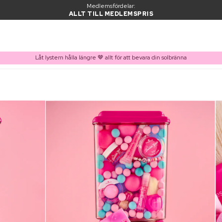
Medlemsfördelar:
ALLT TILL MEDLEMSPRIS
Låt lystern hålla längre 🤎 allt för att bevara din solbränna
PRODUKT I VARUKORGEN
Ofta köpt tillsammans med