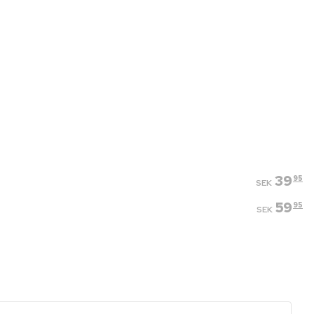
39
95
SEK
59
95
SEK