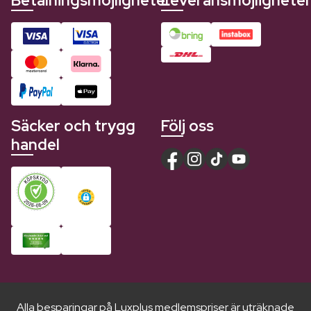
Betalningsmöjligheter
Leveransmöjlighete
Säcker och trygg
Följ oss
handel
Alla besparingar på Luxplus medlemspriser är uträknade