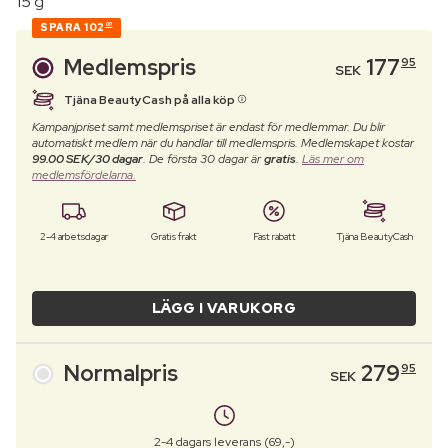
15 g
SPARA
102
00
Medlemspris
177
95
SEK
Tjäna BeautyCash på alla köp
Kampanjpriset samt medlemspriset är endast för medlemmar. Du blir
automatiskt medlem när du handlar till medlemspris. Medlemskapet kostar
99.00 SEK/30 dagar
. De första 30 dagar är
gratis
.
Läs mer om
medlemsfördelarna.
2-4 arbetsdagar
Gratis frakt
Fast rabatt
Tjäna BeautyCash
LÄGG I VARUKORG
Normalpris
279
95
SEK
2-4 dagars leverans (69,-)