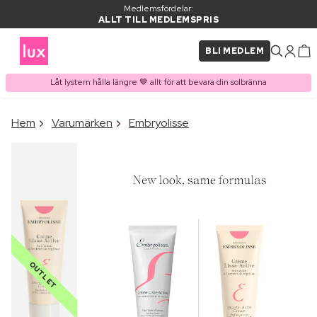
Medlemsfördelar:
ALLT TILL MEDLEMSPRIS
BLI MEDLEM
Låt lystern hålla längre 🤎 allt för att bevara din solbränna
×
Hem
Varumärken
Embryolisse
PRODUKT I VARUKORGEN
Ofta köpt tillsammans med
OUTLET