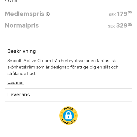
40 ml
Medlemspris
179
95
SEK
Normalpris
329
95
SEK
Beskrivning
Smooth Active Cream från Embryolisse är en fantastisk
skönhetskräm som är designad för att ge dig en slät och
strålande hud.
Läs mer
Leverans