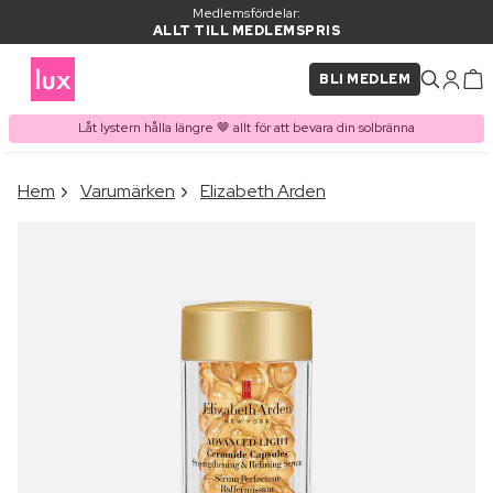
Medlemsfördelar:
ALLT TILL MEDLEMSPRIS
BLI MEDLEM
Låt lystern hålla längre 🤎 allt för att bevara din solbränna
×
Hem
Varumärken
Elizabeth Arden
PRODUKT I VARUKORGEN
Ofta köpt tillsammans med