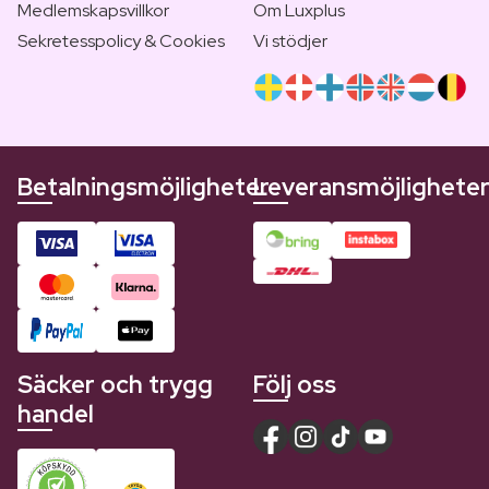
Medlemskapsvillkor
Om Luxplus
Sekretesspolicy & Cookies
Vi stödjer
Betalningsmöjligheter
Leveransmöjlighete
Säcker och trygg
Följ oss
handel