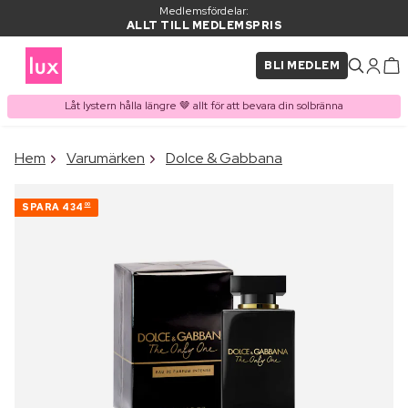
Medlemsfördelar:
ALLT TILL MEDLEMSPRIS
BLI MEDLEM
Låt lystern hålla längre 🤎 allt för att bevara din solbränna
×
Hem
Varumärken
Dolce & Gabbana
PRODUKT I VARUKORGEN
Ofta köpt tillsammans med
SPARA
434
00