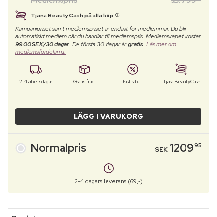
Medlemspris
799
SEK
Tjäna BeautyCash på alla köp
Kampanjpriset samt medlemspriset är endast för medlemmar. Du blir
automatiskt medlem när du handlar till medlemspris. Medlemskapet kostar
99.00 SEK/30 dagar
. De första 30 dagar är
gratis
.
Läs mer om
medlemsfördelarna.
2-4 arbetsdagar
Gratis frakt
Fast rabatt
Tjäna BeautyCash
LÄGG I VARUKORG
Normalpris
1209
95
SEK
2-4 dagars leverans (69,-)