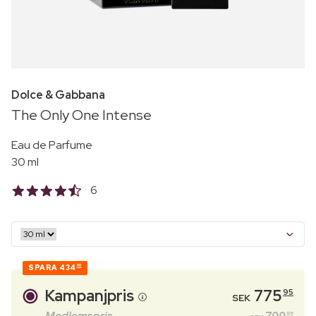
Dolce & Gabbana
The Only One Intense
Eau de Parfume
30 ml
6
SPARA
434
00
Kampanjpris
775
95
SEK
95