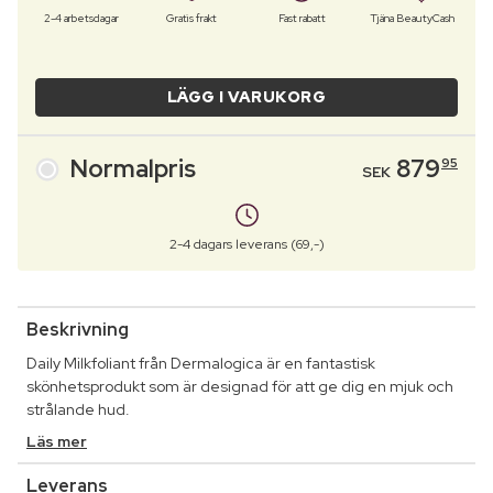
2-4 arbetsdagar
Gratis frakt
Fast rabatt
Tjäna BeautyCash
LÄGG I VARUKORG
Normalpris
879
95
SEK
2-4 dagars leverans (69,-)
Beskrivning
Daily Milkfoliant från Dermalogica är en fantastisk
skönhetsprodukt som är designad för att ge dig en mjuk och
strålande hud.
Läs mer
Leverans