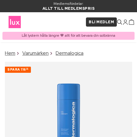
Medlemsfördelar:
ALLT TILL MEDLEMSPRIS
BLI MEDLEM
Låt lystern hålla längre 🤎 allt för att bevara din solbränna
×
Hem
Varumärken
Dermalogica
PRODUKT I VARUKORGEN
Ofta köpt tillsammans med
SPARA
116
00