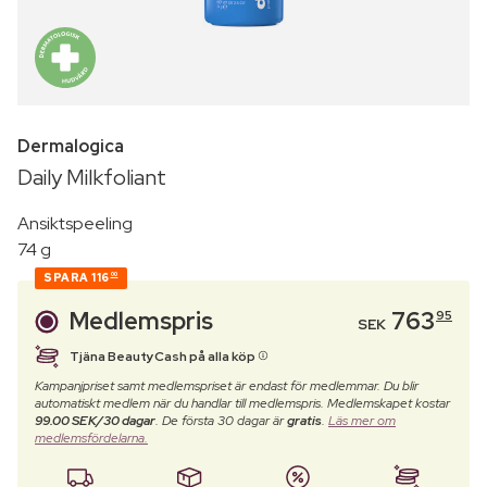
Dermalogica
Daily Milkfoliant
Ansiktspeeling
74 g
SPARA
116
00
Medlemspris
763
95
SEK
Tjäna BeautyCash på alla köp
Kampanjpriset samt medlemspriset är endast för medlemmar. Du blir
automatiskt medlem när du handlar till medlemspris. Medlemskapet kostar
99.00 SEK/30 dagar
. De första 30 dagar är
gratis
.
Läs mer om
medlemsfördelarna.