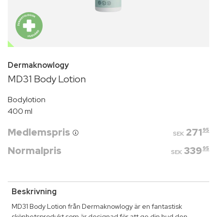
OUTLET
Dermaknowlogy
MD31 Body Lotion
Bodylotion
400 ml
Medlemspris
271
95
SEK
Normalpris
339
95
SEK
Beskrivning
MD31 Body Lotion från Dermaknowlogy är en fantastisk
skönhetsprodukt som är designad för att ge din hud den