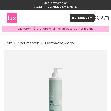
Medlemsfördelar:
ALLT TILL MEDLEMSPRIS
BLI MEDLEM
Låt lystern hålla längre 🤎 allt för att bevara din solbränna
×
Hem
Varumärken
Dermaknowlogy
PRODUKT I VARUKORGEN
Ofta köpt tillsammans med