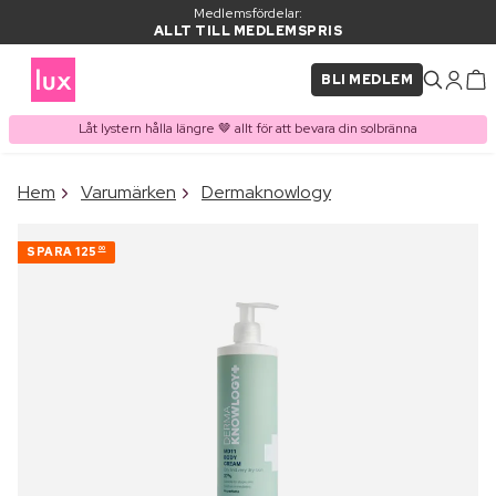
Medlemsfördelar:
ALLT TILL MEDLEMSPRIS
BLI MEDLEM
Låt lystern hålla längre 🤎 allt för att bevara din solbränna
×
Hem
Varumärken
Dermaknowlogy
PRODUKT I VARUKORGEN
Ofta köpt tillsammans med
SPARA
125
00