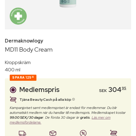
Dermaknowlogy
MD11 Body Cream
Kroppskräm
400 ml
SPARA
125
00
Medlemspris
304
95
SEK
Tjäna BeautyCash på alla köp
Kampanjpriset samt medlemspriset är endast för medlemmar. Du blir
automatiskt medlem när du handlar till medlemspris. Medlemskapet kostar
99.00 SEK/30 dagar
. De första 30 dagar är
gratis
.
Läs mer om
medlemsfördelarna.