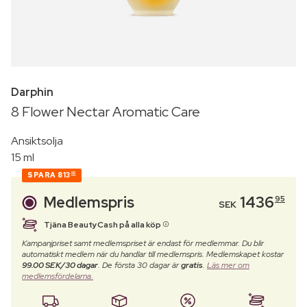
Darphin
8 Flower Nectar Aromatic Care
Ansiktsolja
15 ml
SPARA
813
00
Medlemspris
1436
95
SEK
Tjäna BeautyCash på alla köp
Kampanjpriset samt medlemspriset är endast för medlemmar. Du blir
automatiskt medlem när du handlar till medlemspris. Medlemskapet kostar
99.00 SEK/30 dagar
. De första 30 dagar är
gratis
.
Läs mer om
medlemsfördelarna.