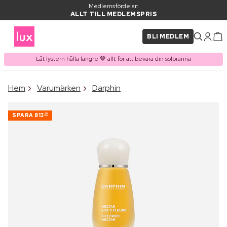
Medlemsfördelar:
ALLT TILL MEDLEMSPRIS
BLI MEDLEM
Låt lystern hålla längre 🤎 allt för att bevara din solbränna
×
Hem
Varumärken
Darphin
PRODUKT I VARUKORGEN
Ofta köpt tillsammans med
SPARA
813
00