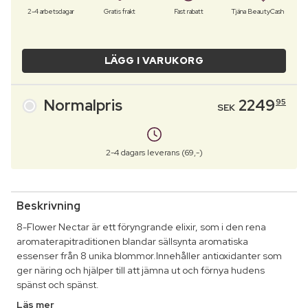
2-4 arbetsdagar
Gratis frakt
Fast rabatt
Tjäna BeautyCash
LÄGG I VARUKORG
Normalpris
2249
95
SEK
2-4 dagars leverans (69,-)
Beskrivning
8-Flower Nectar är ett föryngrande elixir, som i den rena
aromaterapitraditionen blandar sällsynta aromatiska
essenser från 8 unika blommor.Innehåller antioxidanter som
ger näring och hjälper till att jämna ut och förnya hudens
spänst och spänst.
Läs mer