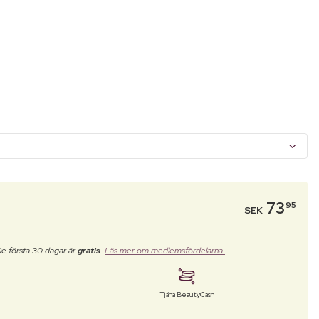
73
95
SEK
De första 30 dagar är
gratis
.
Läs mer om medlemsfördelarna.
Tjäna BeautyCash