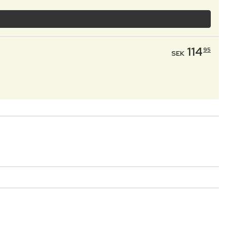
114
95
SEK