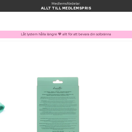
Medlemsfördelar:
ALLT TILL MEDLEMSPRIS
Låt lystern hålla längre 🤎 allt för att bevara din solbränna
PRODUKT I VARUKORGEN
Ofta köpt tillsammans med