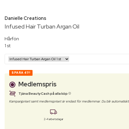
Danielle Creations
Infused Hair Turban Argan Oil
Hårfön
1 st
SPARA
41
00
Medlemspris
Tjäna BeautyCash på alla köp
Kampanjpriset samt medlemspriset är endast för medlemmar. Du blir automatisk
2-4 arbetsdagar