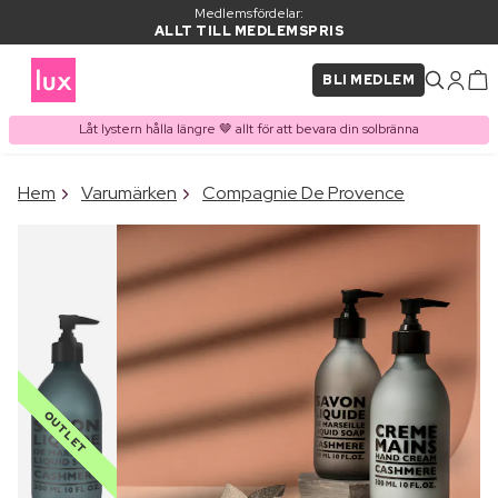
Medlemsfördelar:
ALLT TILL MEDLEMSPRIS
BLI MEDLEM
Låt lystern hålla längre 🤎 allt för att bevara din solbränna
×
Hem
Varumärken
Compagnie De Provence
PRODUKT I VARUKORGEN
Ofta köpt tillsammans med
OUTLET