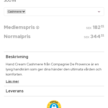
300 ml
Medlemspris
182
95
SEK
Normalpris
344
95
SEK
Beskrivning
Hand Cream Cashmere från Compagnie De Provence är en
lyxig handkräm som ger dina händer den ultimata vården och
komforten.
Läs mer
Leverans