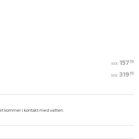
157
95
SEK
319
95
SEK
 det kommer i kontakt med vatten.