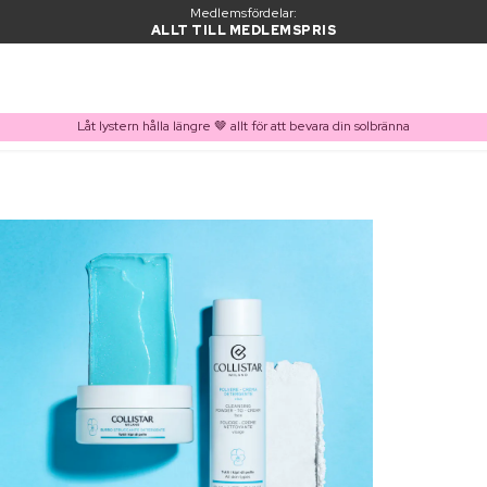
Medlemsfördelar:
ALLT TILL MEDLEMSPRIS
Låt lystern hålla längre 🤎 allt för att bevara din solbränna
PRODUKT I VARUKORGEN
Ofta köpt tillsammans med