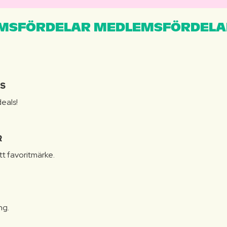
MSFÖRDELAR MEDLEMSFÖRDELA
IS
eals!
R
itt favoritmärke.
ng.