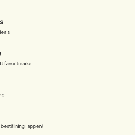
IS
eals!
R
itt favoritmärke.
ng.
N
beställning i appen!