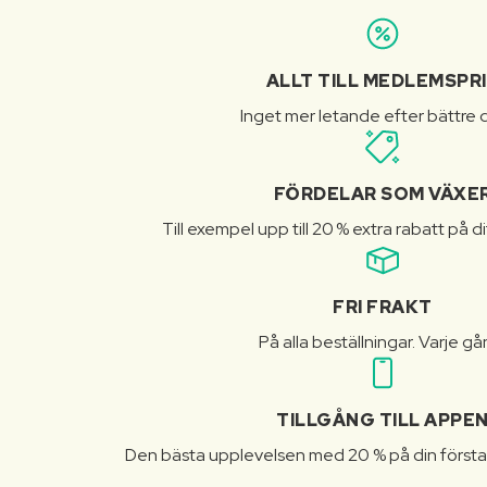
ALLT TILL MEDLEMSPR
Inget mer letande efter bättre d
FÖRDELAR SOM VÄXE
Till exempel upp till 20 % extra rabatt på d
FRI FRAKT
På alla beställningar. Varje gå
TILLGÅNG TILL APPE
Den bästa upplevelsen med 20 % på din första 