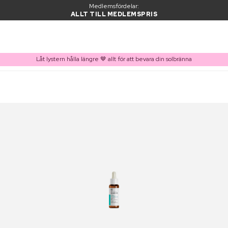
Medlemsfördelar:
ALLT TILL MEDLEMSPRIS
Låt lystern hålla längre 🤎 allt för att bevara din solbränna
PRODUKT I VARUKORGEN
Ofta köpt tillsammans med