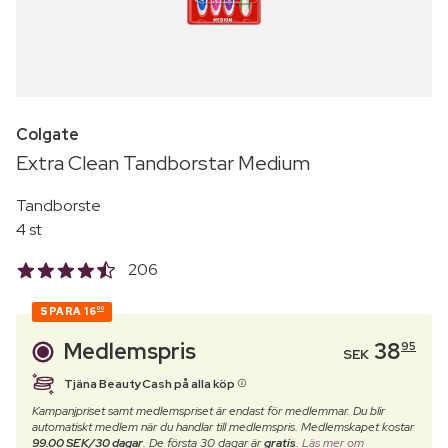
Colgate
Extra Clean Tandborstar Medium
Tandborste
4 st
206
SPARA
16
00
Medlemspris
38
95
SEK
Tjäna BeautyCash på alla köp
Kampanjpriset samt medlemspriset är endast för medlemmar. Du blir
automatiskt medlem när du handlar till medlemspris. Medlemskapet kostar
99.00 SEK/30 dagar
. De första 30 dagar är
gratis
.
Läs mer om