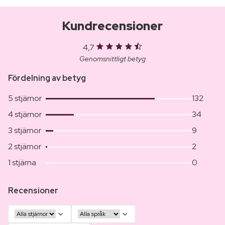
Kundrecensioner
4,7
Genomsnittligt betyg
Fördelning av betyg
5 stjärnor
132
4 stjärnor
34
3 stjärnor
9
2 stjärnor
2
1 stjärna
0
Recensioner