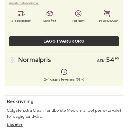
medlemsfördelarna.
2-4 arbetsdagar
Gratis frakt
Fast rabatt
Tjäna BeautyCash
LÄGG I VARUKORG
Normalpris
54
95
SEK
2-4 dagars leverans (69,-)
Beskrivning
Colgate Extra Clean Tandborste Medium är det perfekta valet
för daglig tandvård.
Läs mer