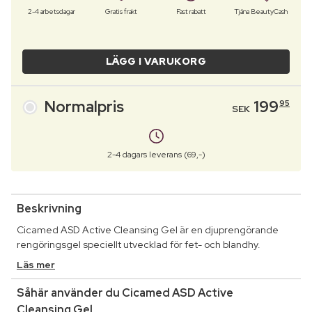
2-4 arbetsdagar
Gratis frakt
Fast rabatt
Tjäna BeautyCash
LÄGG I VARUKORG
Normalpris
199
95
SEK
2-4 dagars leverans (69,-)
Beskrivning
Cicamed ASD Active Cleansing Gel är en djuprengörande
rengöringsgel speciellt utvecklad för fet- och blandhy.
Läs mer
Såhär använder du Cicamed ASD Active
Cleansing Gel