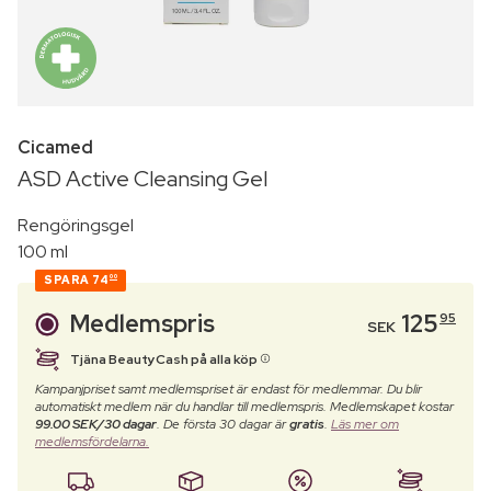
Cicamed
ASD Active Cleansing Gel
Rengöringsgel
100 ml
SPARA
74
00
Medlemspris
125
95
SEK
Tjäna BeautyCash på alla köp
Kampanjpriset samt medlemspriset är endast för medlemmar. Du blir
automatiskt medlem när du handlar till medlemspris. Medlemskapet kostar
99.00 SEK/30 dagar
. De första 30 dagar är
gratis
.
Läs mer om
medlemsfördelarna.