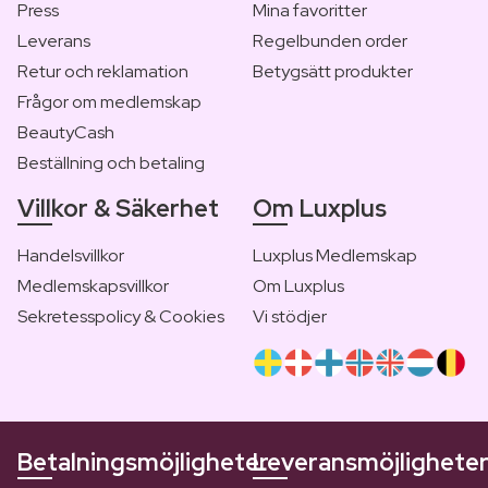
Press
Mina favoritter
Leverans
Regelbunden order
Retur och reklamation
Betygsätt produkter
Frågor om medlemskap
BeautyCash
Beställning och betaling
Villkor & Säkerhet
Om Luxplus
Handelsvillkor
Luxplus Medlemskap
Medlemskapsvillkor
Om Luxplus
Sekretesspolicy & Cookies
Vi stödjer
Betalningsmöjligheter
Leveransmöjlighete