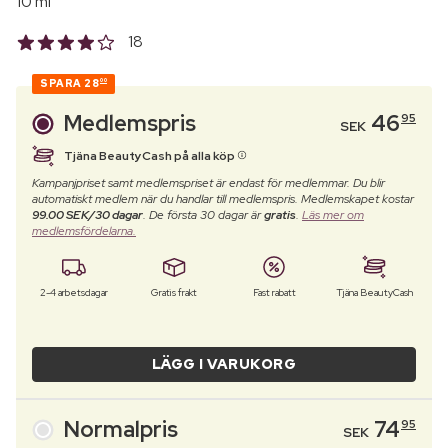
10 ml
18
SPARA
28
00
Medlemspris
46
95
SEK
Tjäna BeautyCash på alla köp
Kampanjpriset samt medlemspriset är endast för medlemmar. Du blir
automatiskt medlem när du handlar till medlemspris. Medlemskapet kostar
99.00 SEK/30 dagar
. De första 30 dagar är
gratis
.
Läs mer om
medlemsfördelarna.
2-4 arbetsdagar
Gratis frakt
Fast rabatt
Tjäna BeautyCash
LÄGG I VARUKORG
Normalpris
74
95
SEK