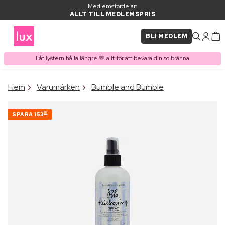
Medlemsfördelar:
ALLT TILL MEDLEMSPRIS
BLI MEDLEM
Låt lystern hålla längre 🤎 allt för att bevara din solbränna
×
Hem
Varumärken
Bumble and Bumble
PRODUKT I VARUKORGEN
Ofta köpt tillsammans med
SPARA
153
00