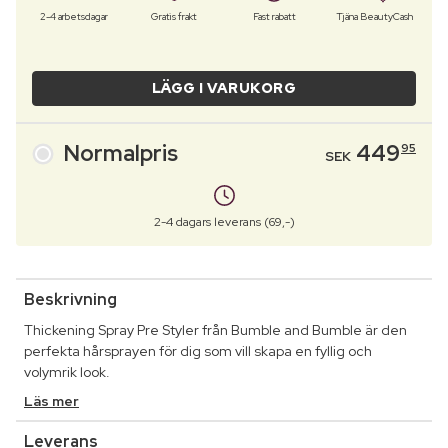
2-4 arbetsdagar
Gratis frakt
Fast rabatt
Tjäna BeautyCash
LÄGG I VARUKORG
Normalpris
449
95
SEK
2-4 dagars leverans (69,-)
Beskrivning
Thickening Spray Pre Styler från Bumble and Bumble är den
perfekta hårsprayen för dig som vill skapa en fyllig och
volymrik look.
Läs mer
Leverans