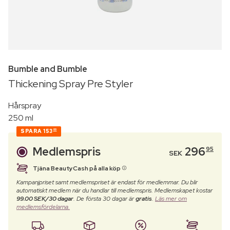
Bumble and Bumble
Thickening Spray Pre Styler
Hårspray
250 ml
SPARA
153
00
Medlemspris
296
95
SEK
Tjäna BeautyCash på alla köp
Kampanjpriset samt medlemspriset är endast för medlemmar. Du blir
automatiskt medlem när du handlar till medlemspris. Medlemskapet kostar
99.00 SEK/30 dagar
. De första 30 dagar är
gratis
.
Läs mer om
medlemsfördelarna.