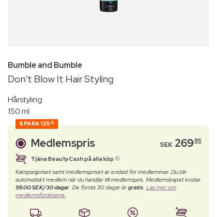
Bumble and Bumble
Don't Blow It Hair Styling
Hårstyling
150 ml
SPARA
125
00
Medlemspris
269
95
SEK
Tjäna BeautyCash på alla köp
Kampanjpriset samt medlemspriset är endast för medlemmar. Du blir
automatiskt medlem när du handlar till medlemspris. Medlemskapet kostar
99.00 SEK/30 dagar
. De första 30 dagar är
gratis
.
Läs mer om
medlemsfördelarna.