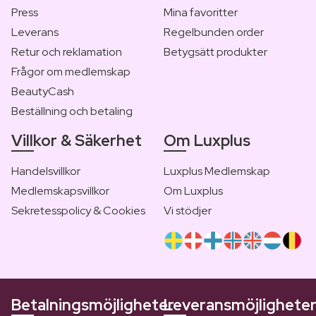
Press
Mina favoritter
Leverans
Regelbunden order
Retur och reklamation
Betygsätt produkter
Frågor om medlemskap
BeautyCash
Beställning och betaling
Villkor & Säkerhet
Om Luxplus
Handelsvillkor
Luxplus Medlemskap
Medlemskapsvillkor
Om Luxplus
Sekretesspolicy & Cookies
Vi stödjer
Betalningsmöjligheter
Leveransmöjlighete