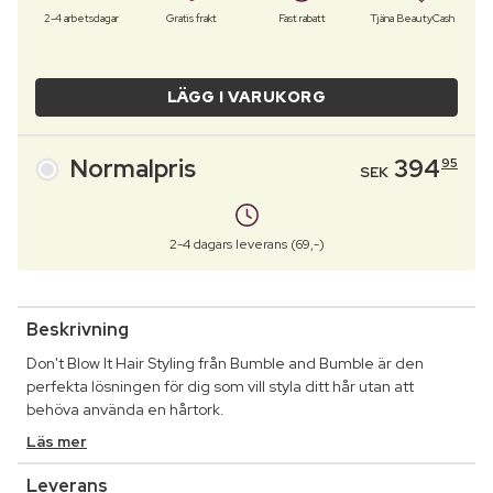
2-4 arbetsdagar
Gratis frakt
Fast rabatt
Tjäna BeautyCash
LÄGG I VARUKORG
Normalpris
394
95
SEK
2-4 dagars leverans (69,-)
Beskrivning
Don't Blow It Hair Styling från Bumble and Bumble är den
perfekta lösningen för dig som vill styla ditt hår utan att
behöva använda en hårtork.
Läs mer
Leverans