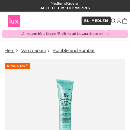
Medlemsfördelar:
ALLT TILL MEDLEMSPRIS
BLI MEDLEM
Låt lystern hålla längre 🤎 allt för att bevara din solbränna
×
Hem
Varumärken
Bumble and Bumble
PRODUKT I VARUKORGEN
Ofta köpt tillsammans med
SPARA
125
00