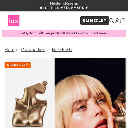
Medlemsfördelar:
ALLT TILL MEDLEMSPRIS
BLI MEDLEM
Låt lystern hålla längre 🤎 allt för att bevara din solbränna
×
Hem
Varumärken
Billie Eilish
PRODUKT I VARUKORGEN
Ofta köpt tillsammans med
SPARA
353
90