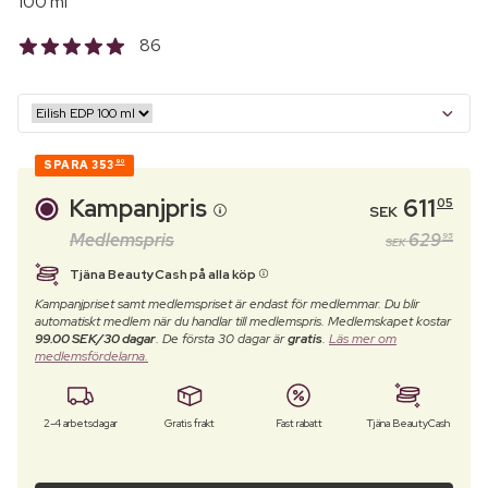
100 ml
86
SPARA
353
90
Kampanjpris
611
05
SEK
Medlemspris
629
95
SEK
Tjäna BeautyCash på alla köp
Kampanjpriset samt medlemspriset är endast för medlemmar. Du blir
automatiskt medlem när du handlar till medlemspris. Medlemskapet kostar
99.00 SEK/30 dagar
. De första 30 dagar är
gratis
.
Läs mer om
medlemsfördelarna.
2-4 arbetsdagar
Gratis frakt
Fast rabatt
Tjäna BeautyCash