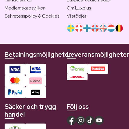
Medlemskapsvillkor
Om Luxplus
Sekretesspolicy & Cookies
Vi stödjer
Betalningsmöjligheter
Leveransmöjlighete
Säcker och trygg
Följ oss
handel