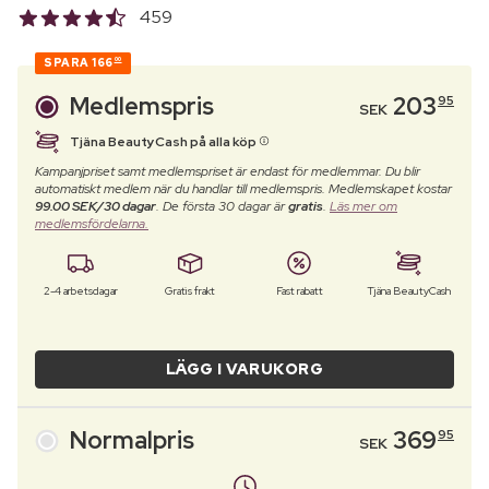
459
SPARA
166
00
Medlemspris
203
95
SEK
Tjäna BeautyCash på alla köp
Kampanjpriset samt medlemspriset är endast för medlemmar. Du blir
automatiskt medlem när du handlar till medlemspris. Medlemskapet kostar
99.00 SEK/30 dagar
. De första 30 dagar är
gratis
.
Läs mer om
medlemsfördelarna.
2-4 arbetsdagar
Gratis frakt
Fast rabatt
Tjäna BeautyCash
LÄGG I VARUKORG
Normalpris
369
95
SEK