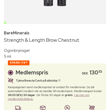
OUTLET
BareMinerals
Strength & Length Brow Chestnut
Ögonbrynsgel
5 ml
SPARA
174
00
Medlemspris
130
95
SEK
Tjäna BeautyCash på alla köp
Kampanjpriset samt medlemspriset är endast för medlemmar. Du blir
automatiskt medlem när du handlar till medlemspris. Medlemskapet kostar
99.00 SEK/30 dagar
. De första 30 dagar är
gratis
.
Läs mer om
medlemsfördelarna.