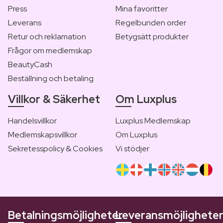
Press
Mina favoritter
Leverans
Regelbunden order
Retur och reklamation
Betygsätt produkter
Frågor om medlemskap
BeautyCash
Beställning och betaling
Villkor & Säkerhet
Om Luxplus
Handelsvillkor
Luxplus Medlemskap
Medlemskapsvillkor
Om Luxplus
Sekretesspolicy & Cookies
Vi stödjer
Betalningsmöjligheter
Leveransmöjlighete