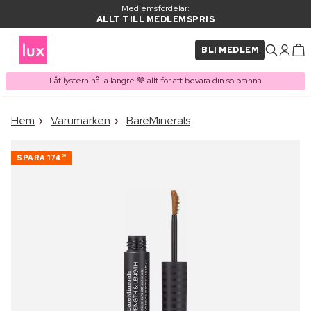
Medlemsfördelar:
ALLT TILL MEDLEMSPRIS
BLI MEDLEM
Låt lystern hålla längre 🤎 allt för att bevara din solbränna
×
Hem
Varumärken
BareMinerals
PRODUKT I VARUKORGEN
Ofta köpt tillsammans med
SPARA
174
00