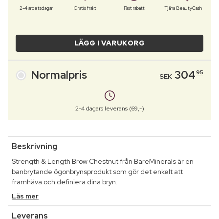
2-4 arbetsdagar
Gratis frakt
Fast rabatt
Tjäna BeautyCash
LÄGG I VARUKORG
Normalpris
304
95
SEK
2-4 dagars leverans (69,-)
Beskrivning
Strength & Length Brow Chestnut från BareMinerals är en
banbrytande ögonbrynsprodukt som gör det enkelt att
framhäva och definiera dina bryn.
Läs mer
Leverans