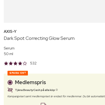
AXIS-Y
Dark Spot Correcting Glow Serum
Serum
50 ml
532
SPARA
139
00
Medlemspris
Tjäna BeautyCash på alla köp
Kampanjpriset samt medlemspriset är endast för medlemmar. Du blir automatisk