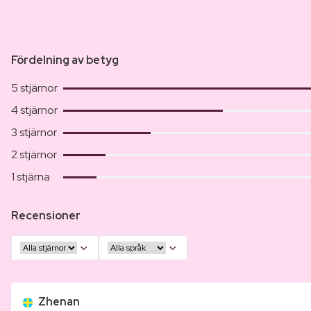
Fördelning av betyg
5 stjärnor
4 stjärnor
3 stjärnor
2 stjärnor
1 stjärna
Recensioner
Zhenan