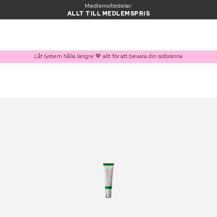
Medlemsfördelar:
ALLT TILL MEDLEMSPRIS
Låt lystern hålla längre 🤎 allt för att bevara din solbränna
PRODUKT I VARUKORGEN
Ofta köpt tillsammans med