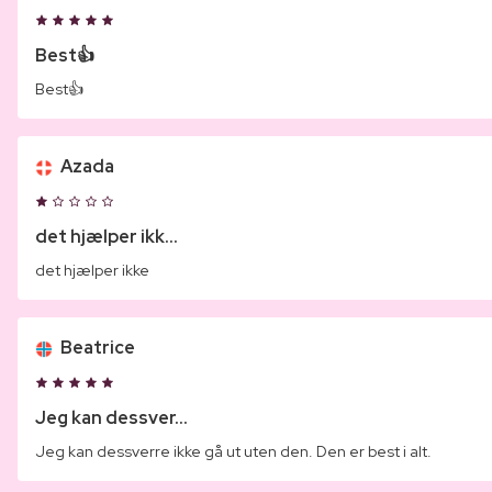
Best👍
Best👍
Azada
det hjælper ikk...
det hjælper ikke
Beatrice
Jeg kan dessver...
Jeg kan dessverre ikke gå ut uten den. Den er best i alt.