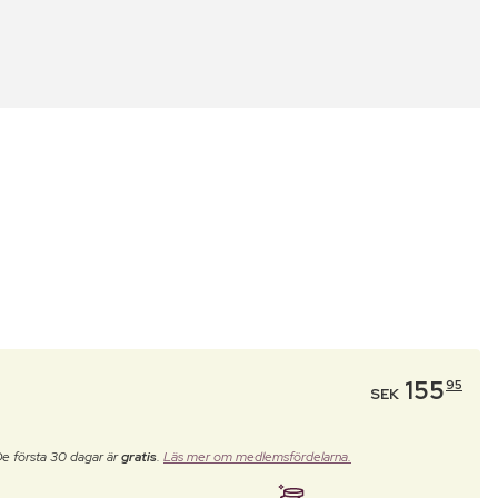
155
95
SEK
De första 30 dagar är
gratis
.
Läs mer om medlemsfördelarna.