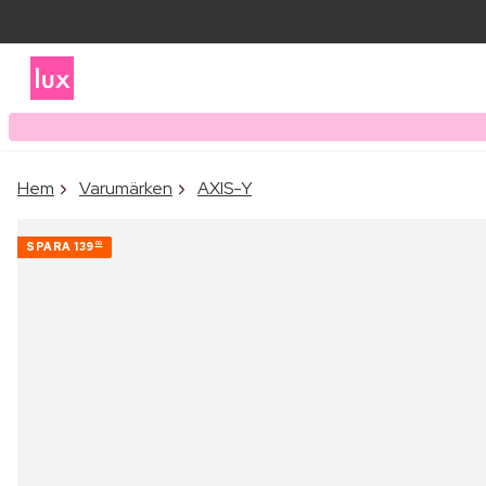
Hem
Varumärken
AXIS-Y
SPARA
139
00