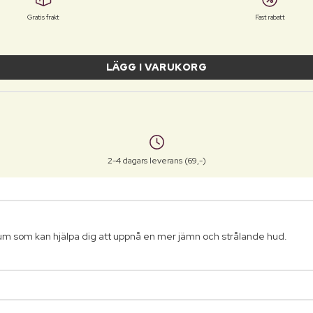
Gratis frakt
Fast rabatt
LÄGG I VARUKORG
2-4 dagars leverans (69,-)
rum som kan hjälpa dig att uppnå en mer jämn och strålande hud.