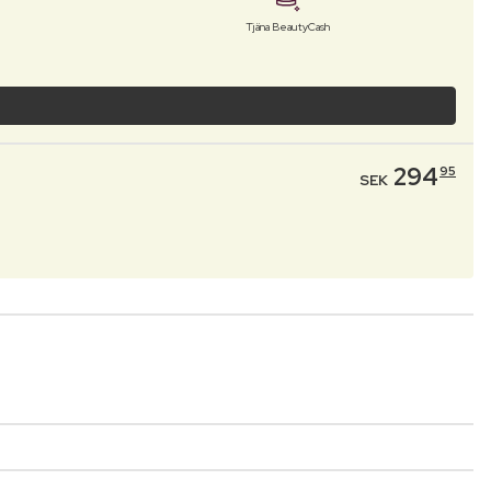
Tjäna BeautyCash
294
95
SEK