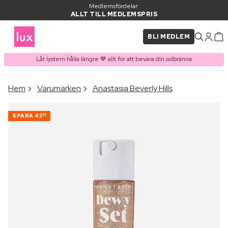
Medlemsfördelar:
ALLT TILL MEDLEMSPRIS
BLI MEDLEM
Låt lystern hålla längre 🤎 allt för att bevara din solbränna
×
Hem
Varumärken
Anastasia Beverly Hills
PRODUKT I VARUKORGEN
Ofta köpt tillsammans med
SPARA
43
00