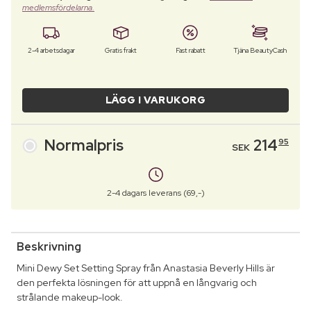
medlemsfördelarna.
2-4 arbetsdagar
Gratis frakt
Fast rabatt
Tjäna BeautyCash
LÄGG I VARUKORG
Normalpris
214
95
SEK
2-4 dagars leverans (69,-)
Beskrivning
Mini Dewy Set Setting Spray från Anastasia Beverly Hills är
den perfekta lösningen för att uppnå en långvarig och
strålande makeup-look.