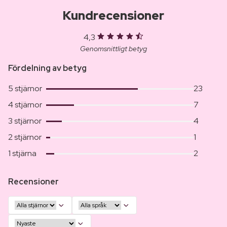
Kundrecensioner
4,3
Genomsnittligt betyg
Fördelning av betyg
5 stjärnor
23
4 stjärnor
7
3 stjärnor
4
2 stjärnor
1
1 stjärna
2
Recensioner