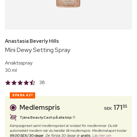
Anastasia Beverly Hills
Mini Dewy Setting Spray
Ansiktsspray
30 ml
38
SPARA
43
00
Medlemspris
171
95
SEK
Tjäna BeautyCash på alla köp
Kampanjpriset samt medlemspriset är endast för medlemmar. Du blir
automatiskt medlem när du handlar till medlemspris. Medlemskapet kostar
99.00 SEK/30 dagar
. De första 30 dagar är
gratis
.
Läs mer om