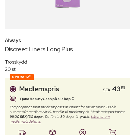
Always
Discreet Liners Long Plus
Trosskydd
20 st
SPARA
12
00
Medlemspris
43
95
SEK
Tjäna BeautyCash på alla köp
Kampanjpriset samt medlemspriset är endast för medlemmar. Du blir
automatiskt medlem när du handlar till medlemspris. Medlemskapet kostar
99.00 SEK/30 dagar
. De första 30 dagar är
gratis
.
Läs mer om
medlemsfördelarna.