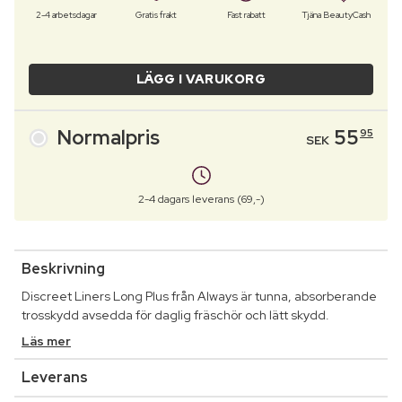
2-4 arbetsdagar
Gratis frakt
Fast rabatt
Tjäna BeautyCash
LÄGG I VARUKORG
Normalpris
55
95
SEK
2-4 dagars leverans (69,-)
Beskrivning
Discreet Liners Long Plus från Always är tunna, absorberande
trosskydd avsedda för daglig fräschör och lätt skydd.
Läs mer
Leverans